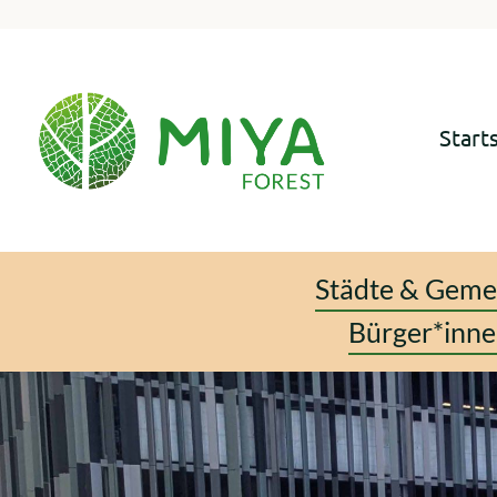
Skip
to
content
Start
Städte & Geme
Bürger*innen