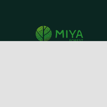
MIYA forest e.V.
Coppistraße. 3
Haus 42
16227 Eberswalde