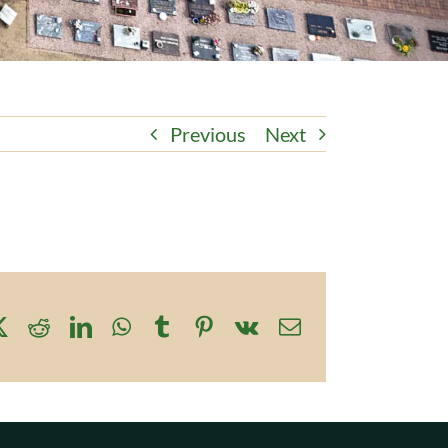
Previous
Next
ebook
X
Reddit
LinkedIn
WhatsApp
Tumblr
Pinterest
Vk
Email