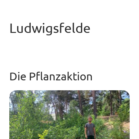
Ludwigsfelde
Die Pflanzaktion